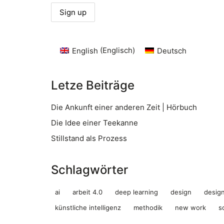
English
(
Englisch
)
Deutsch
Letze Beiträge
Die Ankunft einer anderen Zeit | Hörbuch
Die Idee einer Teekanne
Stillstand als Prozess
Schlagwörter
ai
arbeit 4.0
deep learning
design
design
künstliche intelligenz
methodik
new work
s