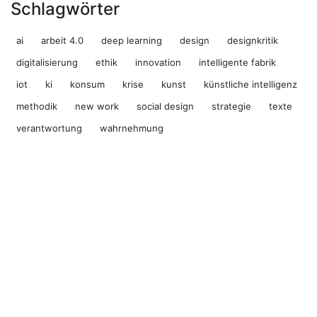
Schlagwörter
ai
arbeit 4.0
deep learning
design
designkritik
digitalisierung
ethik
innovation
intelligente fabrik
iot
ki
konsum
krise
kunst
künstliche intelligenz
methodik
new work
social design
strategie
texte
verantwortung
wahrnehmung