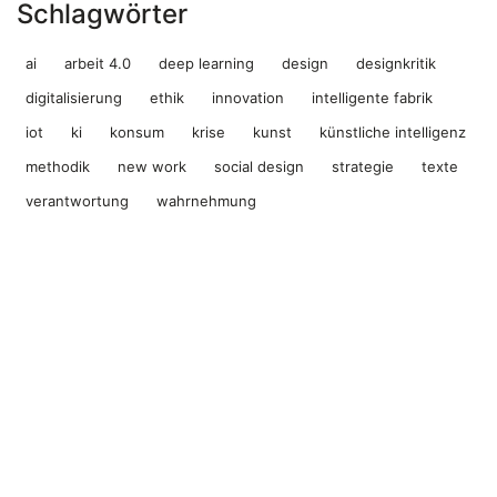
Schlagwörter
ai
arbeit 4.0
deep learning
design
designkritik
digitalisierung
ethik
innovation
intelligente fabrik
iot
ki
konsum
krise
kunst
künstliche intelligenz
methodik
new work
social design
strategie
texte
verantwortung
wahrnehmung