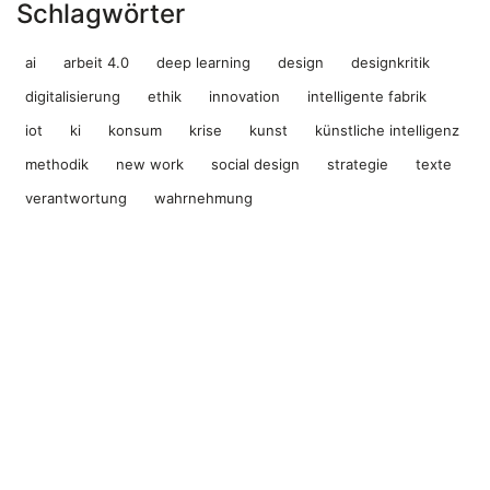
Schlagwörter
ai
arbeit 4.0
deep learning
design
designkritik
digitalisierung
ethik
innovation
intelligente fabrik
iot
ki
konsum
krise
kunst
künstliche intelligenz
methodik
new work
social design
strategie
texte
verantwortung
wahrnehmung