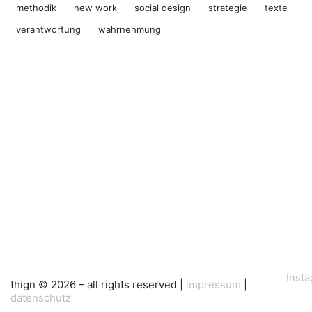
methodik
new work
social design
strategie
texte
verantwortung
wahrnehmung
Inst
thign © 2026 – all rights reserved |
impressum
|
datenschutz