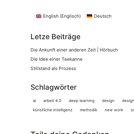
English
(
Englisch
)
Deutsch
Letze Beiträge
Die Ankunft einer anderen Zeit | Hörbuch
Die Idee einer Teekanne
Stillstand als Prozess
Schlagwörter
ai
arbeit 4.0
deep learning
design
design
künstliche intelligenz
methodik
new work
s