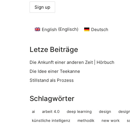
English
(
Englisch
)
Deutsch
Letze Beiträge
Die Ankunft einer anderen Zeit | Hörbuch
Die Idee einer Teekanne
Stillstand als Prozess
Schlagwörter
ai
arbeit 4.0
deep learning
design
design
künstliche intelligenz
methodik
new work
s