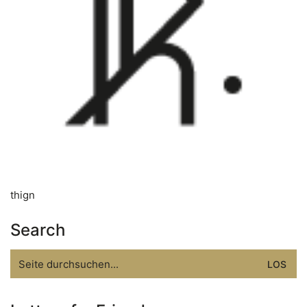
thign
Search
Search
for: