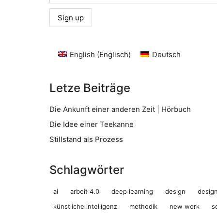
English
(
Englisch
)
Deutsch
Letze Beiträge
Die Ankunft einer anderen Zeit | Hörbuch
Die Idee einer Teekanne
Stillstand als Prozess
Schlagwörter
ai
arbeit 4.0
deep learning
design
design
künstliche intelligenz
methodik
new work
s
thign © 2026 – all rights reserved |
impressum
|