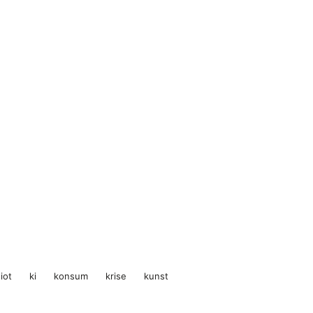
iot
ki
konsum
krise
kunst
Instagram
TikTok
Behance