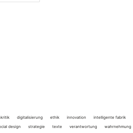
kritik
digitalisierung
ethik
innovation
intelligente fabrik
ocial design
strategie
texte
verantwortung
wahrnehmung
datenschutz