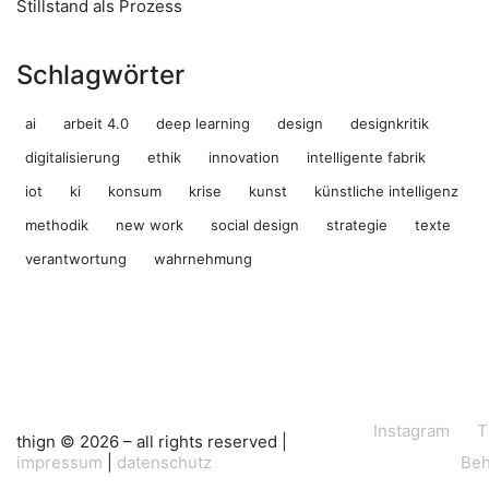
Stillstand als Prozess
Schlagwörter
ai
arbeit 4.0
deep learning
design
designkritik
digitalisierung
ethik
innovation
intelligente fabrik
iot
ki
konsum
krise
kunst
künstliche intelligenz
methodik
new work
social design
strategie
texte
verantwortung
wahrnehmung
Instagram
T
thign © 2026 – all rights reserved |
impressum
|
datenschutz
Be