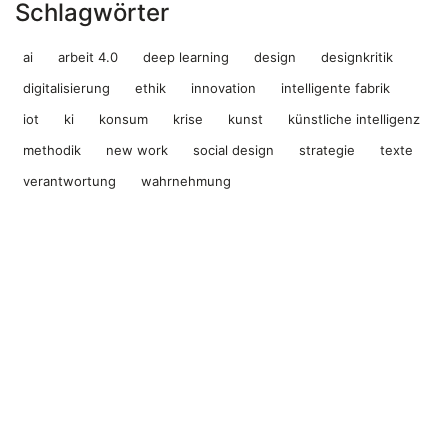
Schlagwörter
ai
arbeit 4.0
deep learning
design
designkritik
digitalisierung
ethik
innovation
intelligente fabrik
iot
ki
konsum
krise
kunst
künstliche intelligenz
methodik
new work
social design
strategie
texte
verantwortung
wahrnehmung