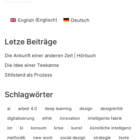
English
(
Englisch
)
Deutsch
Letze Beiträge
Die Ankunft einer anderen Zeit | Hörbuch
Die Idee einer Teekanne
Stillstand als Prozess
Schlagwörter
ai
arbeit 4.0
deep learning
design
designkritik
digitalisierung
ethik
innovation
intelligente fabrik
iot
ki
konsum
krise
kunst
künstliche intelligenz
methodik
new work
social design
strategie
texte