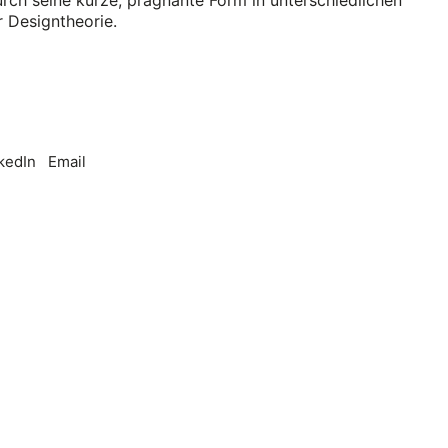
ür Designtheorie.
kedIn
Email