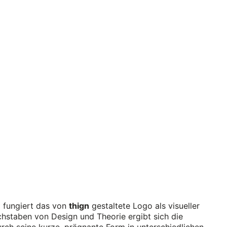
«
fungiert das von
thign
gestaltete Logo als visueller
uchstaben von Design und Theorie ergibt sich die
ch seine kurze, prägnante Form in unterschiedlichen