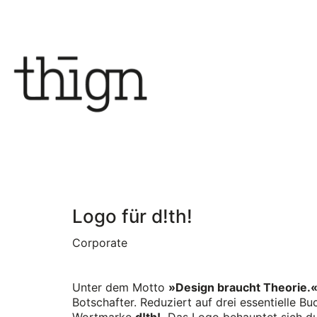
Logo für d!th!
Corporate
Unter dem Motto
»Design braucht Theorie.
Botschafter. Reduziert auf drei essentielle B
Wortmarke
d!th!.
Das Logo behauptet sich dur